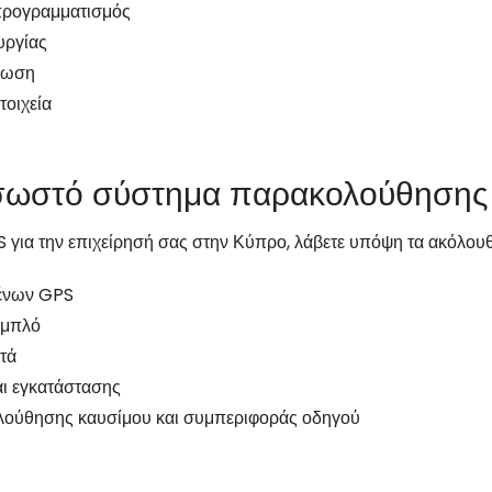
προγραμματισμός
υργίας
φωση
τοιχεία
ο σωστό σύστημα παρακολούθηση
S για την επιχείρησή σας στην Κύπρο, λάβετε υπόψη τα ακόλουθ
μένων GPS
αμπλό
τά
αι εγκατάστασης
ούθησης καυσίμου και συμπεριφοράς οδηγού