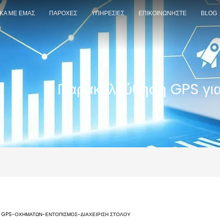
ΙΚΑ ΜΕ ΕΜΑΣ
ΠΑΡΟΧΕΣ
ΥΠΗΡΕΣΙΕΣ
ΕΠΙΚΟΙΝΩΝΗΣΤΕ
BLOG
Παρακολούθηση GPS για 
Ο
GPS-ΟΧΗΜΆΤΩΝ-ΕΝΤΟΠΙΣΜΌΣ-ΔΙΑΧΕΊΡΙΣΗ ΣΤΌΛΟΥ