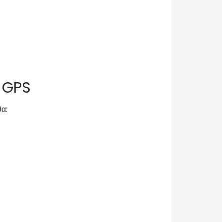
ς GPS
α: